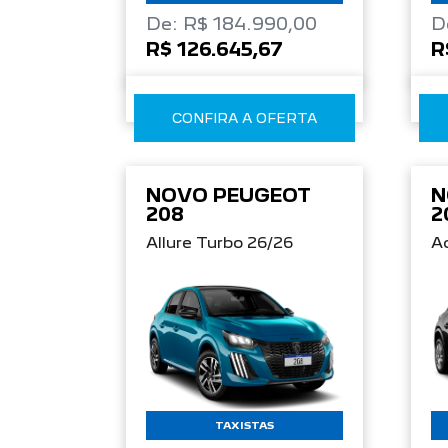
De: R$ 184.990,00
D
R$ 126.645,67
R
CONFIRA A OFERTA
NOVO PEUGEOT
N
208
2
Allure Turbo 26/26
Ac
TAXISTAS