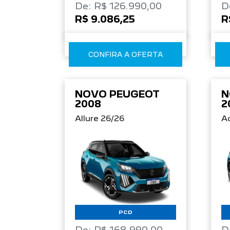
De: R$ 126.990,00
D
R$ 9.086,25
R
CONFIRA A OFERTA
NOVO PEUGEOT
N
2008
2
Allure 26/26
Ac
PCD
De: R$ 168.990,00
D