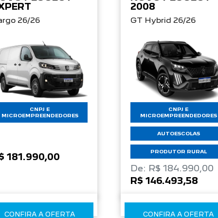
XPERT
2008
argo 26/26
GT Hybrid 26/26
CNPJ E
CNPJ E
MICROEMPREENDEDORES
MICROEMPREENDEDORES
AUTOESCOLAS
PRODUTOR RURAL
$ 181.990,00
De: R$ 184.990,00
R$ 146.493,58
CONFIRA A OFERTA
CONFIRA A OFERTA