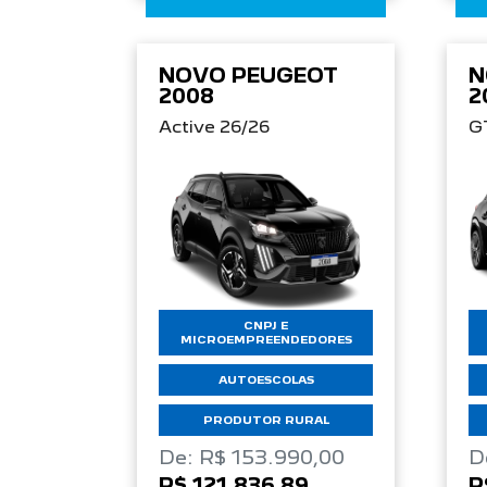
NOVO PEUGEOT
N
2008
2
Active 26/26
G
CNPJ E
MICROEMPREENDEDORES
AUTOESCOLAS
PRODUTOR RURAL
De: R$ 153.990,00
D
R$ 121.836,89
R