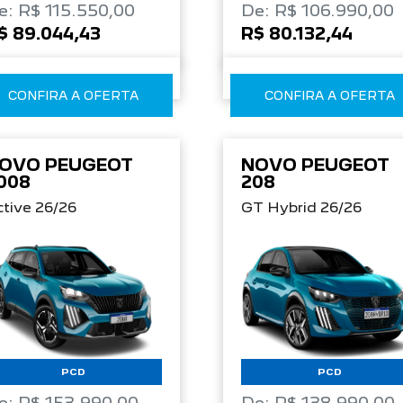
e: R$ 115.550,00
De: R$ 106.990,00
$ 89.044,43
R$ 80.132,44
CONFIRA A OFERTA
CONFIRA A OFERTA
OVO PEUGEOT
NOVO PEUGEOT
008
208
tive 26/26
GT Hybrid 26/26
PCD
PCD
e: R$ 153.990,00
De: R$ 138.990,00