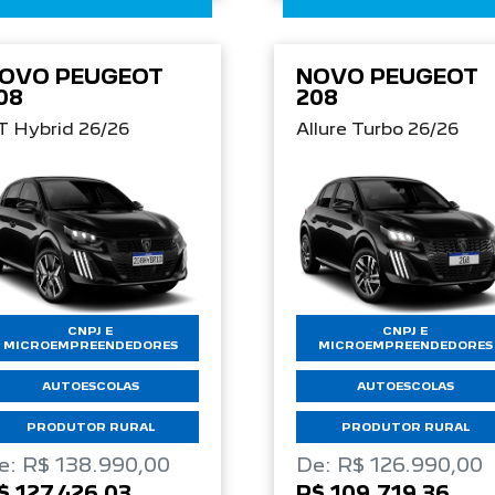
OVO PEUGEOT
NOVO PEUGEOT
08
208
T Hybrid 26/26
Allure Turbo 26/26
CNPJ E
CNPJ E
MICROEMPREENDEDORES
MICROEMPREENDEDORES
AUTOESCOLAS
AUTOESCOLAS
PRODUTOR RURAL
PRODUTOR RURAL
e: R$ 138.990,00
De: R$ 126.990,00
$ 127.426,03
R$ 109.719,36