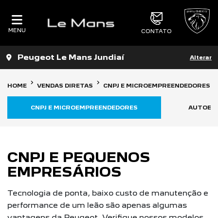
MENU
CONTATO
Peugeot Le Mans Jundiaí
Alterar
HOME
VENDAS DIRETAS
CNPJ E MICROEMPREENDEDORES
CNPJ E MICROEMPREENDEDORES
AUTOES
CNPJ E PEQUENOS
EMPRESÁRIOS
Tecnologia de ponta, baixo custo de manutenção e
performance de um leão são apenas algumas
vantagens da Peugeot. Verifique nossos modelos