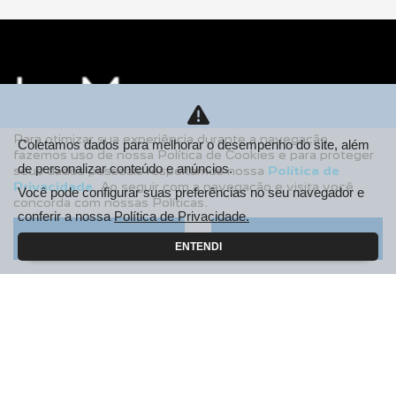
Para otimizar sua experiência durante a navegação,
Coletamos dados para melhorar o desempenho do site, além
fazemos uso de nossa Política de Cookies e para proteger
de personalizar conteúdo e anúncios.
seus dados pessoais respeitamos nossa
Política de
Privacidade
. Ao seguir com a navegação e visita você
Você pode configurar suas preferências no seu navegador e
concorda com nossas Políticas.
conferir a nossa
Política de Privacidade.
Aceitar
Recusar
Le Mans Campinas Veículos e Peças LTDA
ENTENDI
CNPJ: 04.427.821/0003-21
NOVOS
Novo Peugeot 208
Novo Peugeot 2008