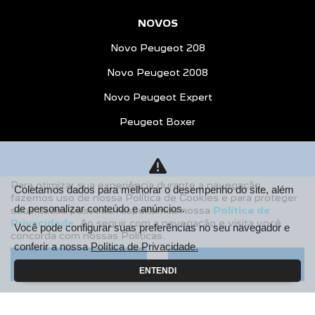
NOVOS
Novo Peugeot 208
Novo Peugeot 2008
Novo Peugeot Expert
Peugeot Boxer
Peugeot Partner Rapid
ESTOQUE
Para otimizar sua experiência durante a navegação,
Coletamos dados para melhorar o desempenho do site, além
Estoque Novos
fazemos uso de nossa Política de Cookies e para proteger
de personalizar conteúdo e anúncios.
seus dados pessoais respeitamos nossa
Política de
Seminovos
Privacidade
. Ao seguir com a navegação e visita você
Você pode configurar suas preferências no seu navegador e
concorda com nossas Políticas.
OFERTAS
conferir a nossa
Política de Privacidade.
Aceitar
Recusar
VENDAS DIRETAS
ENTENDI
Autoescolas