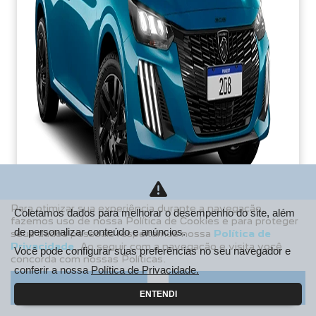
Para otimizar sua experiência durante a navegação,
Coletamos dados para melhorar o desempenho do site, além
fazemos uso de nossa Política de Cookies e para proteger
de personalizar conteúdo e anúncios.
seus dados pessoais respeitamos nossa
Política de
PCD
Privacidade
. Ao seguir com a navegação e visita você
Você pode configurar suas preferências no seu navegador e
concorda com nossas Políticas.
De: R$ 106.990,00
conferir a nossa
Política de Privacidade.
R$ 85.213,38
Aceitar
Recusar
ENTENDI