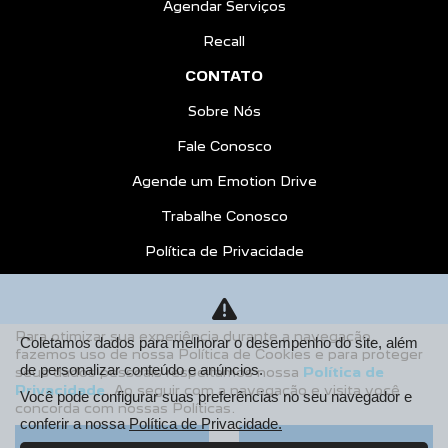
Agendar Serviços
Recall
CONTATO
Sobre Nós
Fale Conosco
Agende um Emotion Drive
Trabalhe Conosco
Política de Privacidade
COMPARE
AGENDE UM TEST DRIVE
Para otimizar sua experiência durante a navegação,
Coletamos dados para melhorar o desempenho do site, além
fazemos uso de nossa Política de Cookies e para proteger
Desacelere. Seu bem maior é a vida.
de personalizar conteúdo e anúncios.
seus dados pessoais respeitamos nossa
Política de
Privacidade
. Ao seguir com a navegação e visita você
Você pode configurar suas preferências no seu navegador e
concorda com nossas Políticas.
conferir a nossa
Política de Privacidade.