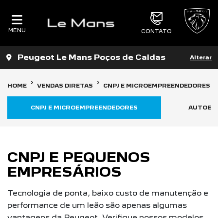
MENU
CONTATO
Peugeot Le Mans Poços de Caldas
Alterar
HOME
VENDAS DIRETAS
CNPJ E MICROEMPREENDEDORES
CNPJ E MICROEMPREENDEDORES
AUTOES
CNPJ E PEQUENOS
EMPRESÁRIOS
Tecnologia de ponta, baixo custo de manutenção e
performance de um leão são apenas algumas
vantagens da Peugeot. Verifique nossos modelos