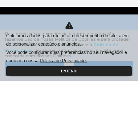
Para otimizar sua experiência durante a navegação,
Coletamos dados para melhorar o desempenho do site, além
fazemos uso de nossa Política de Cookies e para proteger
de personalizar conteúdo e anúncios.
seus dados pessoais respeitamos nossa
Política de
Privacidade
. Ao seguir com a navegação e visita você
Você pode configurar suas preferências no seu navegador e
concorda com nossas Políticas.
conferir a nossa
Política de Privacidade.
Aceitar
Recusar
ENTENDI
Le Mans Campinas Veículos e Peças LTDA
CNPJ: 04.427.821/0015-65
NOVOS
Novo Peugeot 208
Novo Peugeot 2008