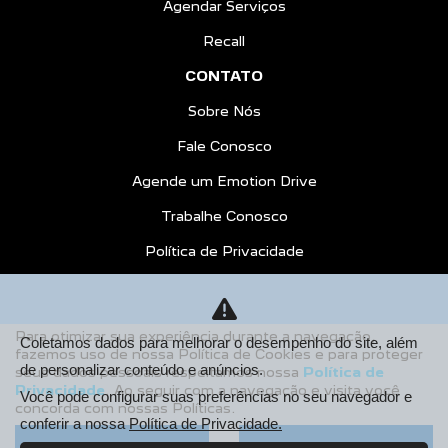
Agendar Serviços
Recall
CONTATO
Sobre Nós
Fale Conosco
Agende um Emotion Drive
Trabalhe Conosco
Política de Privacidade
COMPARE
AGENDE UM TEST DRIVE
Para otimizar sua experiência durante a navegação,
Coletamos dados para melhorar o desempenho do site, além
fazemos uso de nossa Política de Cookies e para proteger
Desacelere. Seu bem maior é a vida.
de personalizar conteúdo e anúncios.
seus dados pessoais respeitamos nossa
Política de
Privacidade
. Ao seguir com a navegação e visita você
Você pode configurar suas preferências no seu navegador e
concorda com nossas Políticas.
conferir a nossa
Política de Privacidade.