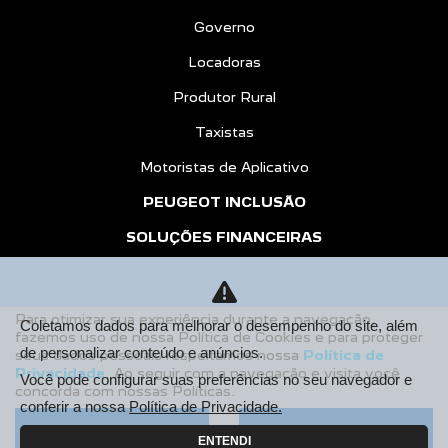
Governo
Locadoras
Produtor Rural
Taxistas
Motoristas de Aplicativo
PEUGEOT INCLUSÃO
SOLUÇÕES FINANCEIRAS
Consórcio
Financiamento
Para otimizar sua experiência durante a navegação,
Coletamos dados para melhorar o desempenho do site, além
fazemos uso de nossa Política de Cookies e para proteger
Seguros
de personalizar conteúdo e anúncios.
seus dados pessoais respeitamos nossa
Política de
Privacidade
. Ao seguir com a navegação e visita você
PÓS VENDAS
Você pode configurar suas preferências no seu navegador e
concorda com nossas Políticas.
conferir a nossa
Política de Privacidade.
Peugeot Confiance
Aceitar
Recusar
ENTENDI
Peças e Acessórios