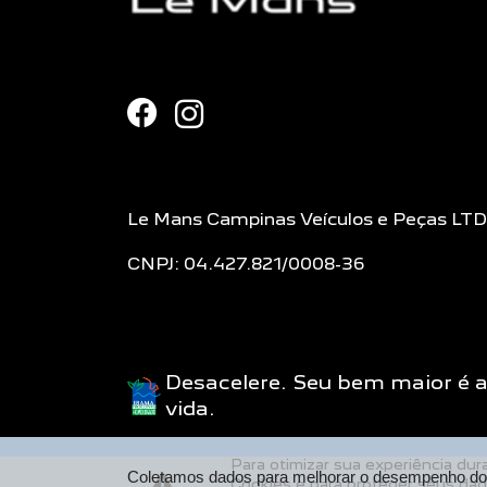
Le Mans Campinas Veículos e Peças LT
CNPJ: 04.427.821/0008-36
Desacelere. Seu bem maior é 
vida.
Para otimizar sua experiência du
Coletamos dados para melhorar o desempenho do s
Cookies e para proteger seus da