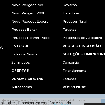
Novo Peugeot 208
Governo
Novo Peugeot 2008
Locadoras
Novo Peugeot Expert
Produtor Rural
Peugeot Boxer
Taxistas
Peugeot Partner Rapid
Motoristas de Aplicativo
ESTOQUE
PEUGEOT INCLUSÃO
DA
Estoque Novos
SOLUÇÕES FINANCEIR
Seminovos
Consórcio
OFERTAS
Financiamento
VENDAS DIRETAS
Seguros
a
Autoescolas
PÓS VENDAS
rante a navegação, fazemos uso de nossa Política de
ite, além de personalizar conteúdo e anúncios.
dos pessoais respeitamos nossa
Política de