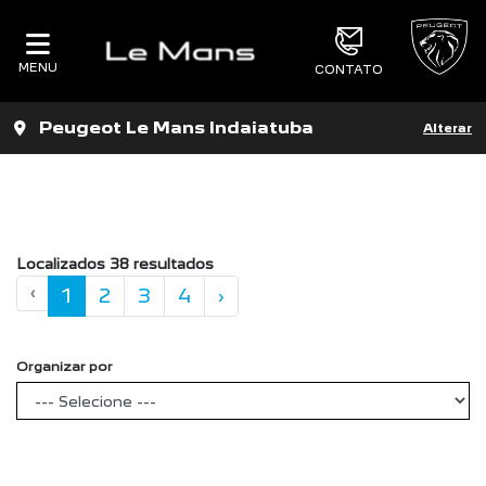
MENU
CONTATO
Filtrar
Peugeot Le Mans Indaiatuba
Alterar
Localizados 38 resultados
‹
1
2
3
4
›
Organizar por