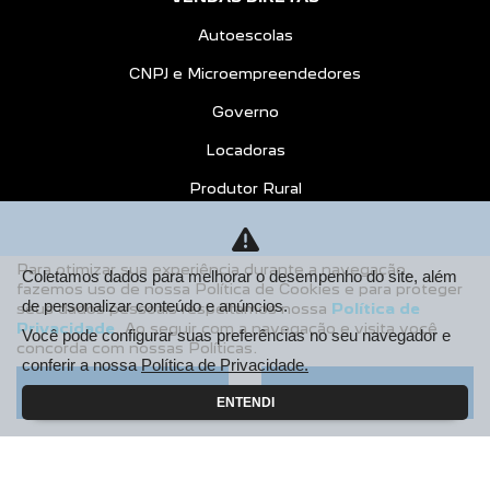
Autoescolas
CNPJ e Microempreendedores
Governo
Locadoras
Produtor Rural
Taxistas
Motoristas de Aplicativo
Para otimizar sua experiência durante a navegação,
Coletamos dados para melhorar o desempenho do site, além
fazemos uso de nossa Política de Cookies e para proteger
PEUGEOT INCLUSÃO
de personalizar conteúdo e anúncios.
seus dados pessoais respeitamos nossa
Política de
Privacidade
. Ao seguir com a navegação e visita você
Você pode configurar suas preferências no seu navegador e
SOLUÇÕES FINANCEIRAS
concorda com nossas Políticas.
conferir a nossa
Política de Privacidade.
Consórcio
Aceitar
Recusar
ENTENDI
Financiamento
Seguros