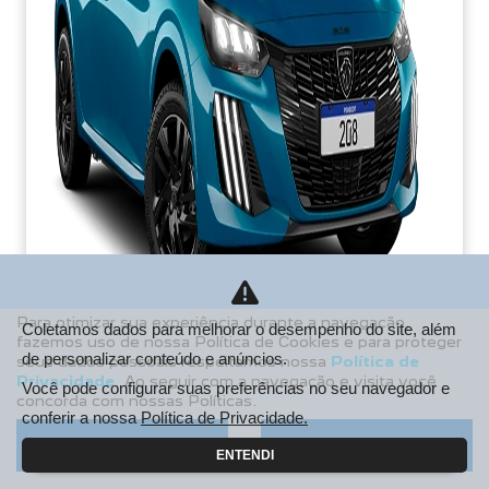
Para otimizar sua experiência durante a navegação,
Coletamos dados para melhorar o desempenho do site, além
fazemos uso de nossa Política de Cookies e para proteger
de personalizar conteúdo e anúncios.
seus dados pessoais respeitamos nossa
Política de
PCD
Privacidade
. Ao seguir com a navegação e visita você
Você pode configurar suas preferências no seu navegador e
concorda com nossas Políticas.
De: R$ 106.990,00
conferir a nossa
Política de Privacidade.
R$ 85.213,38
Aceitar
Recusar
ENTENDI