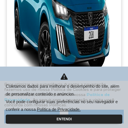
Para otimizar sua experiência durante a navegação,
Coletamos dados para melhorar o desempenho do site, além
fazemos uso de nossa Política de Cookies e para proteger
de personalizar conteúdo e anúncios.
seus dados pessoais respeitamos nossa
Política de
PCD
Privacidade
. Ao seguir com a navegação e visita você
Você pode configurar suas preferências no seu navegador e
concorda com nossas Políticas.
De: R$ 106.990,00
conferir a nossa
Política de Privacidade.
R$ 85.213,38
Aceitar
Recusar
ENTENDI