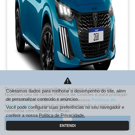
Para otimizar sua experiência durante a navegação,
Coletamos dados para melhorar o desempenho do site, além
fazemos uso de nossa Política de Cookies e para proteger
de personalizar conteúdo e anúncios.
seus dados pessoais respeitamos nossa
Política de
PCD
Privacidade
. Ao seguir com a navegação e visita você
Você pode configurar suas preferências no seu navegador e
concorda com nossas Políticas.
De: R$ 106.990,00
conferir a nossa
Política de Privacidade.
R$ 85.213,38
Aceitar
Recusar
ENTENDI