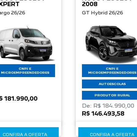
XPERT
2008
argo 26/26
GT Hybrid 26/26
CNPJ E
CNPJ E
MICROEMPREENDEDORES
MICROEMPREENDEDORES
AUTOESCOLAS
PRODUTOR RURAL
$ 181.990,00
De: R$ 184.990,00
R$ 146.493,58
CONFIRA A OFERTA
CONFIRA A OFERTA