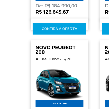
De: R$ 184.990,00
D
R$ 126.645,67
R
CONFIRA A OFERTA
NOVO PEUGEOT
N
208
2
Allure Turbo 26/26
Ac
TAXISTAS