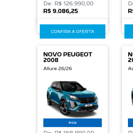
De: R$ 126.990,00
D
R$ 9.086,25
R
CONFIRA A OFERTA
NOVO PEUGEOT
N
2008
2
Allure 26/26
Ac
PCD
De: R$ 168.990,00
D