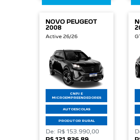
NOVO PEUGEOT
N
2008
2
Active 26/26
G
CNPJ E
MICROEMPREENDEDORES
AUTOESCOLAS
PRODUTOR RURAL
De: R$ 153.990,00
D
R$ 121.836,89
R