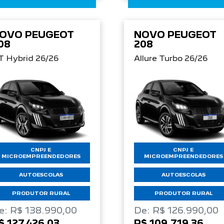
OVO PEUGEOT
NOVO PEUGEOT
08
208
T Hybrid 26/26
Allure Turbo 26/26
CNPJ E
CNPJ E
MICROEMPREENDEDORES
MICROEMPREENDEDORES
AUTOESCOLAS
AUTOESCOLAS
PRODUTOR RURAL
PRODUTOR RURAL
e: R$ 138.990,00
De: R$ 126.990,00
$ 127.426,03
R$ 109.719,36