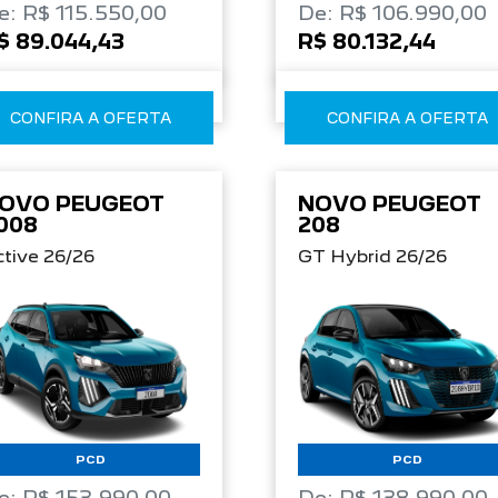
e: R$ 115.550,00
De: R$ 106.990,00
$ 89.044,43
R$ 80.132,44
CONFIRA A OFERTA
CONFIRA A OFERTA
OVO PEUGEOT
NOVO PEUGEOT
008
208
tive 26/26
GT Hybrid 26/26
PCD
PCD
e: R$ 153.990,00
De: R$ 138.990,00