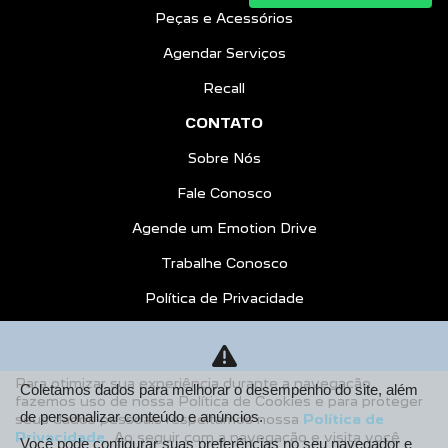
Peças e Acessórios
Agendar Serviços
Recall
CONTATO
Sobre Nós
Fale Conosco
Agende um Emotion Drive
Trabalhe Conosco
Política de Privacidade
COMPARE
AGENDE UM TEST DRIVE
Para otimizar sua experiência durante a navegação,
Coletamos dados para melhorar o desempenho do site, além
fazemos uso de nossa Política de Cookies e para proteger
Desacelere. Seu bem maior é a vida.
de personalizar conteúdo e anúncios.
seus dados pessoais respeitamos nossa
Política de
Privacidade
. Ao seguir com a navegação e visita você
Você pode configurar suas preferências no seu navegador e