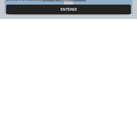
Aceitar
Recusar
VENDAS DIRETAS
ENTENDI
Autoescolas
CNPJ e Microempreendedores
Governo
Locadoras
Produtor Rural
Taxistas
Motoristas de Aplicativo
PEUGEOT INCLUSÃO
SOLUÇÕES FINANCEIRAS
Consórcio
Financiamento