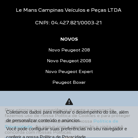
Le Mans Campinas Veículos e Peças LTDA
CNPJ: 04.427.821/0003-21
NOVOS
Novo Peugeot 208
Novo Peugeot 2008
Novo Peugeot Expert
Peugeot Boxer
Peugeot Partner Rapid
ESTOQUE
Para otimizar sua experiência durante a navegação,
Coletamos dados para melhorar o desempenho do site, além
Estoque Novos
fazemos uso de nossa Política de Cookies e para proteger
de personalizar conteúdo e anúncios.
seus dados pessoais respeitamos nossa
Política de
Seminovos
Privacidade
. Ao seguir com a navegação e visita você
Você pode configurar suas preferências no seu navegador e
concorda com nossas Políticas.
OFERTAS
conferir a nossa
Política de Privacidade.