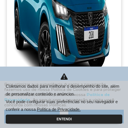
Para otimizar sua experiência durante a navegação,
Coletamos dados para melhorar o desempenho do site, além
fazemos uso de nossa Política de Cookies e para proteger
de personalizar conteúdo e anúncios.
seus dados pessoais respeitamos nossa
Política de
PCD
Privacidade
. Ao seguir com a navegação e visita você
Você pode configurar suas preferências no seu navegador e
concorda com nossas Políticas.
De: R$ 106.990,00
conferir a nossa
Política de Privacidade.
R$ 85.213,38
Aceitar
Recusar
ENTENDI