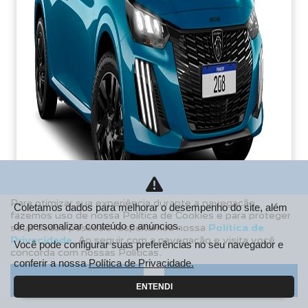
Para otimizar sua experiência durante a navegação,
Coletamos dados para melhorar o desempenho do site, além
fazemos uso de nossa Política de Cookies e para proteger
de personalizar conteúdo e anúncios.
seus dados pessoais respeitamos nossa
Política de
PCD
Privacidade
. Ao seguir com a navegação e visita você
Você pode configurar suas preferências no seu navegador e
concorda com nossas Políticas.
De: R$ 106.990,00
conferir a nossa
Política de Privacidade.
R$ 85.213,38
Aceitar
Recusar
ENTENDI