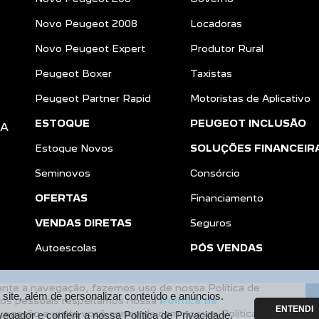
Novo Peugeot 2008
Locadoras
Novo Peugeot Expert
Produtor Rural
Peugeot Boxer
Taxistas
Peugeot Partner Rapid
Motoristas de Aplicativo
ESTOQUE
PEUGEOT INCLUSÃO
DA
Estoque Novos
SOLUÇÕES FINANCEIR
Seminovos
Consórcio
OFERTAS
Financiamento
VENDAS DIRETAS
Seguros
a
Autoescolas
PÓS VENDAS
rante a navegação, fazemos uso de nossa Política de
ite, além de personalizar conteúdo e anúncios.
dos pessoais respeitamos nossa
Política de
ENTENDI
vegação e visita você concorda com nossas Políticas.
Desenvolvido pela DEALERSPACE ® Direitos Reservados.
vegador e conferir a nossa
Política de Privacidade.