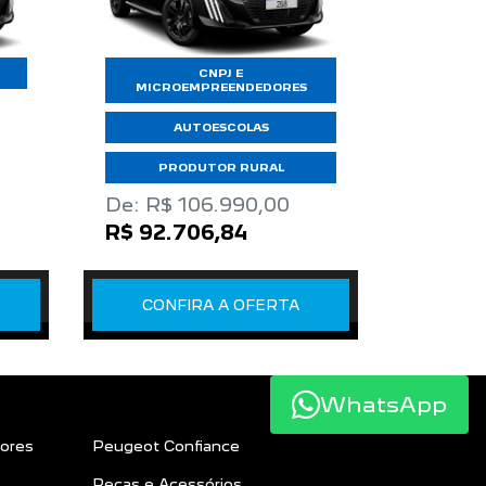
CNPJ E
MICROEMPREENDEDORES
AUTOESCOLAS
PRODUTOR RURAL
De: R$ 106.990,00
R$ 92.706,84
CONFIRA A OFERTA
WhatsApp
ores
Peugeot Confiance
Peças e Acessórios