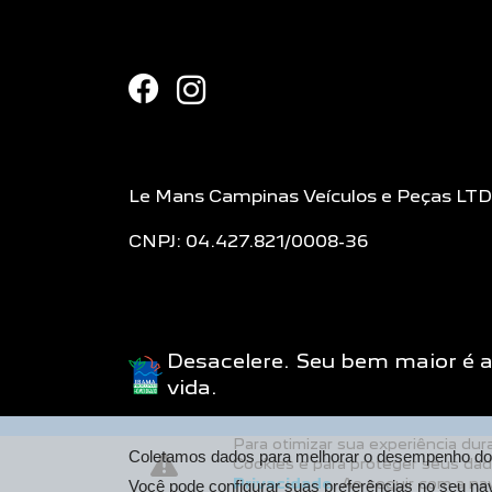
Le Mans Campinas Veículos e Peças LT
CNPJ: 04.427.821/0008-36
Desacelere. Seu bem maior é 
vida.
Para otimizar sua experiência du
Coletamos dados para melhorar o desempenho do s
Cookies e para proteger seus da
Privacidade
. Ao seguir com a na
Você pode configurar suas preferências no seu na