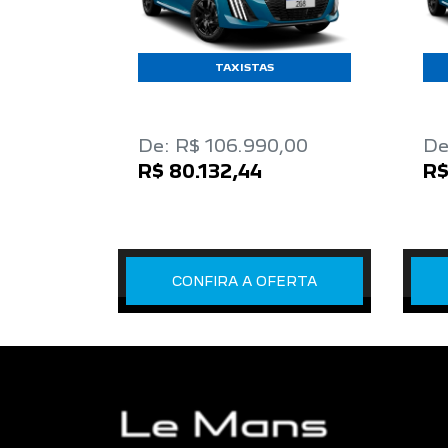
TAXISTAS
De: R$ 106.990,00
De
R$ 80.132,44
R$
CONFIRA A OFERTA