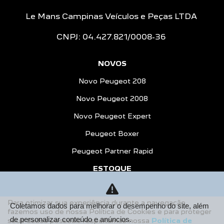
Le Mans Campinas Veículos e Peças LTDA
CNPJ: 04.427.821/0008-36
NOVOS
Novo Peugeot 208
Novo Peugeot 2008
Novo Peugeot Expert
Peugeot Boxer
Peugeot Partner Rapid
ESTOQUE
Estoque Novos
Para otimizar sua experiência durante a navegação,
Seminovos
Coletamos dados para melhorar o desempenho do site, além
fazemos uso de nossa Política de Cookies e para proteger
de personalizar conteúdo e anúncios.
seus dados pessoais respeitamos nossa
Política de
OFERTAS