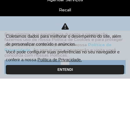
Recall
CONTATO
Sobre Nós
Para otimizar sua experiência durante a navegação,
Coletamos dados para melhorar o desempenho do site, além
fazemos uso de nossa Política de Cookies e para proteger
Fale Conosco
de personalizar conteúdo e anúncios.
seus dados pessoais respeitamos nossa
Política de
Privacidade
. Ao seguir com a navegação e visita você
Agende um Emotion Drive
Você pode configurar suas preferências no seu navegador e
concorda com nossas Políticas.
conferir a nossa
Política de Privacidade.
Trabalhe Conosco
Aceitar
Recusar
ENTENDI
Política de Privacidade
COMPARE
AGENDE UM TEST DRIVE
Desacelere. Seu bem maior é a vida.