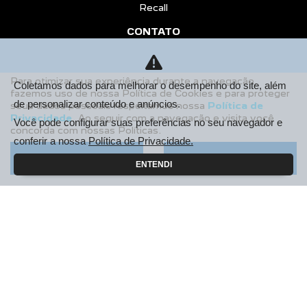
Recall
CONTATO
Sobre Nós
Fale Conosco
Para otimizar sua experiência durante a navegação,
Coletamos dados para melhorar o desempenho do site, além
fazemos uso de nossa Política de Cookies e para proteger
Agende um Emotion Drive
de personalizar conteúdo e anúncios.
seus dados pessoais respeitamos nossa
Política de
Privacidade
. Ao seguir com a navegação e visita você
Você pode configurar suas preferências no seu navegador e
Trabalhe Conosco
concorda com nossas Políticas.
conferir a nossa
Política de Privacidade.
Política de Privacidade
Aceitar
Recusar
ENTENDI
COMPARE
AGENDE UM TEST DRIVE
Desacelere. Seu bem maior é a vida.
Desenvolvido pela DEALERSPACE ® Direitos Reservados.