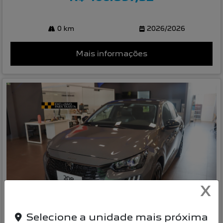
0 km
2026/2026
Mais informações
X
Compartilhe
Selecione a unidade mais próxima