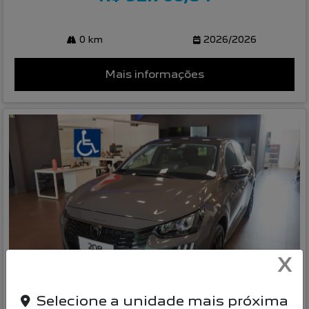
0 km
2026/2026
Mais informações
X
Compartilhe
Selecione a unidade mais próxima