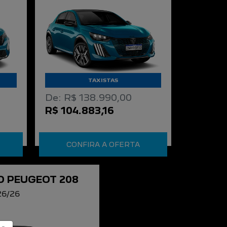
TAXISTAS
De: R$ 138.990,00
R$ 104.883,16
CONFIRA A OFERTA
 PEUGEOT 208
26/26