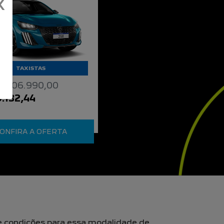
X
TAXISTAS
$ 106.990,00
.132,44
ONFIRA A OFERTA
 e condições para essa modalidade de