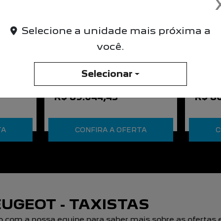
Selecione a unidade mais próxima a
você.
TAXISTAS
Selecionar
De: R$ 115.550,00
De: R
R$ 89.044,43
R$ 80
TA
CONFIRA A OFERTA
C
UGEOT - TAXISTAS
o com a nossa equipe para saber mais sobre as ofertas