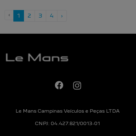
‹
1
2
3
4
›
Le Mans Campinas Veículos e Peças LTDA
CNPJ: 04.427.821/0013-01