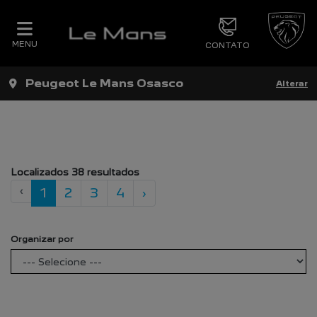
MENU
CONTATO
Filtrar
Peugeot Le Mans Osasco
Alterar
Localizados 38 resultados
‹
1
2
3
4
›
Organizar por