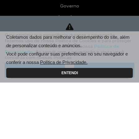
Governo
Locadoras
Produtor Rural
Para otimizar sua experiência durante a navegação,
Coletamos dados para melhorar o desempenho do site, além
Taxistas
fazemos uso de nossa Política de Cookies e para proteger
de personalizar conteúdo e anúncios.
seus dados pessoais respeitamos nossa
Política de
Motoristas de Aplicativo
Privacidade
. Ao seguir com a navegação e visita você
Você pode configurar suas preferências no seu navegador e
concorda com nossas Políticas.
PEUGEOT INCLUSÃO
conferir a nossa
Política de Privacidade.
Aceitar
Recusar
SOLUÇÕES FINANCEIRAS
ENTENDI
Consórcio
Financiamento
Seguros
PÓS VENDAS
Peugeot Confiance
Peças e Acessórios