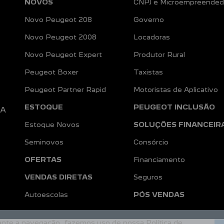
NOVOS
CNPJ e Microempreended
Novo Peugeot 208
Governo
Novo Peugeot 2008
Locadoras
Novo Peugeot Expert
Produtor Rural
Peugeot Boxer
Taxistas
Peugeot Partner Rapid
Motoristas de Aplicativo
ESTOQUE
PEUGEOT INCLUSÃO
DA
Estoque Novos
SOLUÇÕES FINANCEIR
Seminovos
Consórcio
OFERTAS
Financiamento
VENDAS DIRETAS
Seguros
a
Autoescolas
PÓS VENDAS
rante a navegação, fazemos uso de nossa Política de