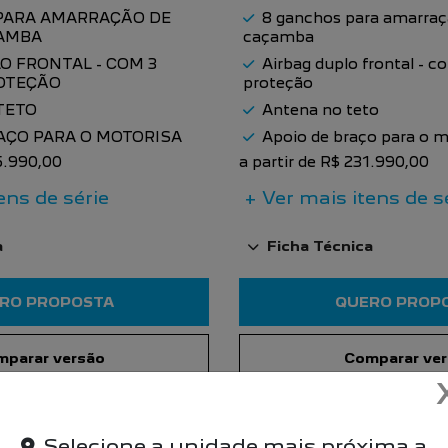
PARA AMARRAÇÃO DE
8 ganchos para amarraç
AMBA
caçamba
O FRONTAL - COM 3
Airbag duplo frontal - 
OTEÇÃO
proteção
TETO
Antena no teto
AÇO PARA O MOTORISA
Apoio de braço para o m
95.990,00
a partir de R$ 231.990,00
ens de série
+ Ver mais itens de s
a
Ficha Técnica
RO PROPOSTA
QUERO PROP
parar versão
Comparar ve
Selecione a unidade mais próxima a