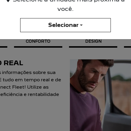
você.
O NOVO PEUGEOT EXPE
Selecionar
CONFORTO
DESIGN
 REAL
s informações sobre sua
 E tudo em tempo real e de
ect Fleet! Utilize as
ficiência e rentabilidade