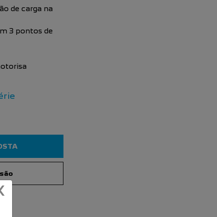
ão de carga na
com 3 pontos de
otorisa
érie
OSTA
rsão
X