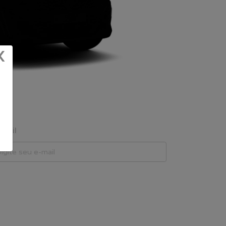
X
mail