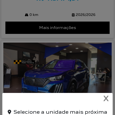
0 km
2026/2026
Mais informações
X
Compartilhe
Selecione a unidade mais próxima