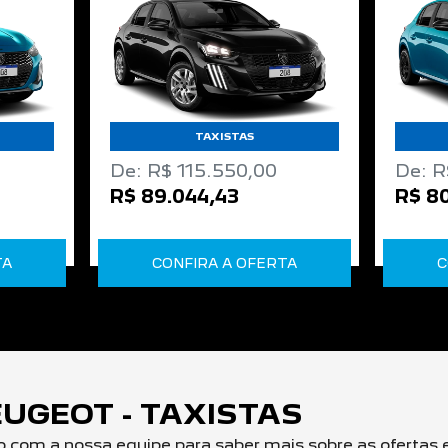
TAXISTAS
De: R$ 115.550,00
De: R
R$ 89.044,43
R$ 80
TA
CONFIRA A OFERTA
C
UGEOT - TAXISTAS
o com a nossa equipe para saber mais sobre as ofertas