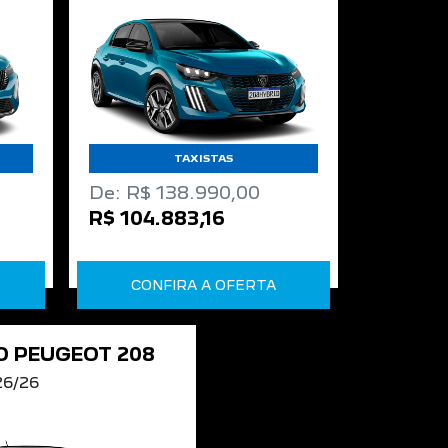
TAXISTAS
De: R$ 138.990,00
R$ 104.883,16
CONFIRA A OFERTA
 PEUGEOT 208
26/26