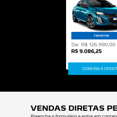
TAXISTAS
De: R$ 126.990,00
R$ 9.086,25
CONFIRA A OFER
VENDAS DIRETAS PE
Preencha o formulário e entre em contat