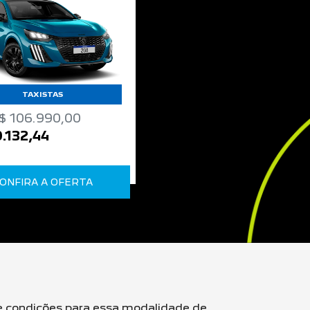
TAXISTAS
$ 106.990,00
.132,44
ONFIRA A OFERTA
 e condições para essa modalidade de