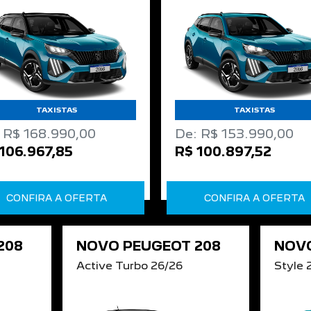
TAXISTAS
TAXISTAS
 R$ 168.990,00
De: R$ 153.990,00
106.967,85
R$ 100.897,52
CONFIRA A OFERTA
CONFIRA A OFERTA
208
NOVO PEUGEOT 208
NOVO
Active Turbo 26/26
Style 