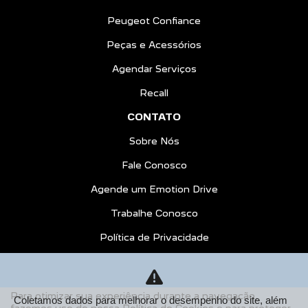
Peugeot Confiance
Peças e Acessórios
Agendar Serviços
Recall
CONTATO
Sobre Nós
Fale Conosco
Agende um Emotion Drive
Trabalhe Conosco
Política de Privacidade
COMPARE
AGENDE UM TEST DRIVE
Para otimizar sua experiência durante a navegação,
Coletamos dados para melhorar o desempenho do site, além