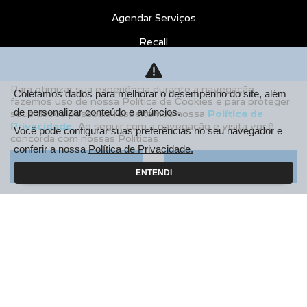
Agendar Serviços
Recall
CONTATO
Para otimizar sua experiência durante a navegação,
Sobre Nós
Coletamos dados para melhorar o desempenho do site, além
fazemos uso de nossa Política de Cookies e para proteger
de personalizar conteúdo e anúncios.
seus dados pessoais respeitamos nossa
Política de
Fale Conosco
Privacidade
. Ao seguir com a navegação e visita você
Você pode configurar suas preferências no seu navegador e
Agende um Emotion Drive
concorda com nossas Políticas.
conferir a nossa
Política de Privacidade.
Trabalhe Conosco
Aceitar
Recusar
ENTENDI
Política de Privacidade
COMPARE
AGENDE UM TEST DRIVE
Desacelere. Seu bem maior é a vida.