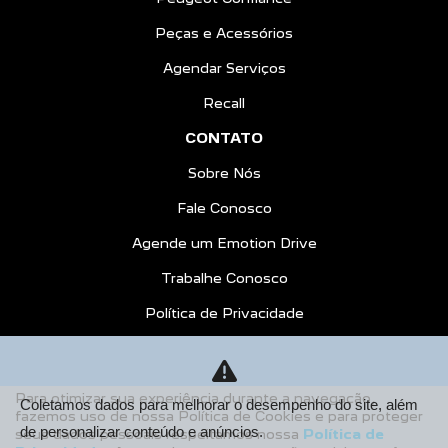
Peças e Acessórios
Agendar Serviços
Recall
CONTATO
Sobre Nós
Fale Conosco
Agende um Emotion Drive
Trabalhe Conosco
Política de Privacidade
COMPARE
AGENDE UM TEST DRIVE
Para otimizar sua experiência durante a navegação,
Coletamos dados para melhorar o desempenho do site, além
fazemos uso de nossa Política de Cookies e para proteger
Desacelere. Seu bem maior é a vida.
de personalizar conteúdo e anúncios.
seus dados pessoais respeitamos nossa
Política de