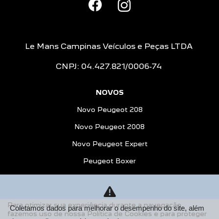
Le Mans Campinas Veículos e Peças LTDA
CNPJ: 04.427.821/0006-74
NOVOS
Novo Peugeot 208
Novo Peugeot 2008
Novo Peugeot Expert
Peugeot Boxer
Peugeot Partner Rapid
ESTOQUE
Para otimizar sua experiência durante a navegação,
Coletamos dados para melhorar o desempenho do site, além
Estoque Novos
fazemos uso de nossa Política de Cookies e para proteger