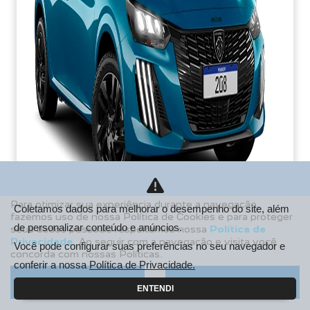
Para otimizar sua experiência durante a navegação,
Coletamos dados para melhorar o desempenho do site, além
fazemos uso de nossa Política de Cookies e para proteger
de personalizar conteúdo e anúncios.
seus dados pessoais respeitamos nossa
Política de
PCD
Privacidade
. Ao seguir com a navegação e visita você
Você pode configurar suas preferências no seu navegador e
concorda com nossas Políticas.
De: R$ 106.990,00
conferir a nossa
Política de Privacidade.
R$ 85.213,38
Aceitar
Recusar
ENTENDI