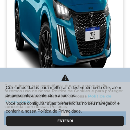
Para otimizar sua experiência durante a navegação,
Coletamos dados para melhorar o desempenho do site, além
fazemos uso de nossa Política de Cookies e para proteger
de personalizar conteúdo e anúncios.
seus dados pessoais respeitamos nossa
Política de
PCD
Privacidade
. Ao seguir com a navegação e visita você
Você pode configurar suas preferências no seu navegador e
concorda com nossas Políticas.
De: R$ 106.990,00
conferir a nossa
Política de Privacidade.
R$ 85.213,38
Aceitar
Recusar
ENTENDI