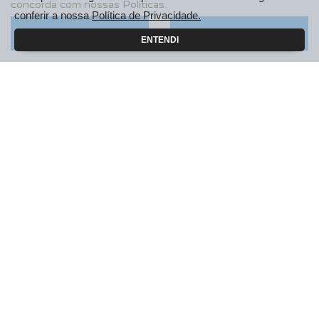
concorda com nossas Políticas.
conferir a nossa
Política de Privacidade.
Motoristas de Aplicativo
Aceitar
Recusar
ENTENDI
PEUGEOT INCLUSÃO
SOLUÇÕES FINANCEIRAS
Consórcio
Financiamento
Seguros
PÓS VENDAS
Peugeot Confiance
Peças e Acessórios
Agendar Serviços
Recall
CONTATO