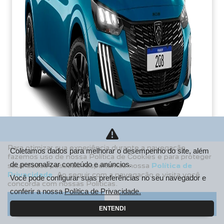
Para otimizar sua experiência durante a navegação,
Coletamos dados para melhorar o desempenho do site, além
fazemos uso de nossa Política de Cookies e para proteger
de personalizar conteúdo e anúncios.
seus dados pessoais respeitamos nossa
Política de
PCD
Privacidade
. Ao seguir com a navegação e visita você
Você pode configurar suas preferências no seu navegador e
concorda com nossas Políticas.
De: R$ 106.990,00
conferir a nossa
Política de Privacidade.
R$ 85.213,38
Aceitar
Recusar
ENTENDI