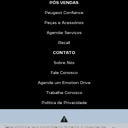
PÓS VENDAS
Peugeot Confiance
Peças e Acessórios
Agendar Serviços
Recall
CONTATO
Sobre Nós
Fale Conosco
Agende um Emotion Drive
Trabalhe Conosco
Política de Privacidade
COMPARE
AGENDE UM TEST DRIVE
Para otimizar sua experiência durante a navegação,