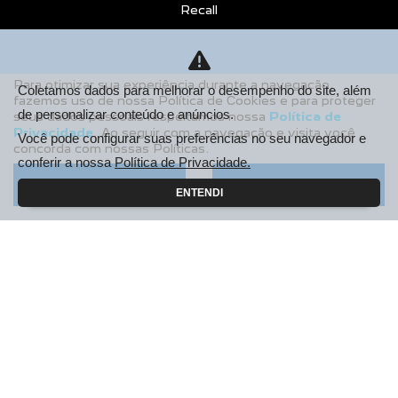
Recall
CONTATO
Sobre Nós
Para otimizar sua experiência durante a navegação,
Coletamos dados para melhorar o desempenho do site, além
fazemos uso de nossa Política de Cookies e para proteger
Fale Conosco
de personalizar conteúdo e anúncios.
seus dados pessoais respeitamos nossa
Política de
Privacidade
. Ao seguir com a navegação e visita você
Agende um Emotion Drive
Você pode configurar suas preferências no seu navegador e
concorda com nossas Políticas.
conferir a nossa
Política de Privacidade.
Trabalhe Conosco
Aceitar
Recusar
ENTENDI
Política de Privacidade
COMPARE
AGENDE UM TEST DRIVE
Desacelere. Seu bem maior é a vida.
Desenvolvido pela DEALERSPACE ® Direitos Reservados.