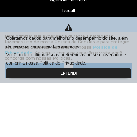
Recall
CONTATO
Sobre Nós
Para otimizar sua experiência durante a navegação,
Coletamos dados para melhorar o desempenho do site, além
fazemos uso de nossa Política de Cookies e para proteger
Fale Conosco
de personalizar conteúdo e anúncios.
seus dados pessoais respeitamos nossa
Política de
Privacidade
. Ao seguir com a navegação e visita você
Agende um Emotion Drive
Você pode configurar suas preferências no seu navegador e
concorda com nossas Políticas.
conferir a nossa
Política de Privacidade.
Trabalhe Conosco
Aceitar
Recusar
ENTENDI
Política de Privacidade
COMPARE
AGENDE UM TEST DRIVE
Desacelere. Seu bem maior é a vida.