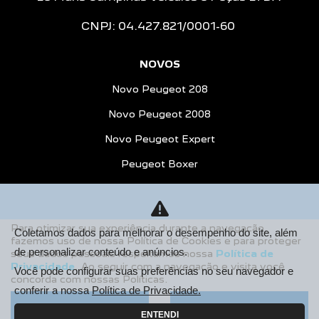
CNPJ: 04.427.821/0001-60
NOVOS
Novo Peugeot 208
Novo Peugeot 2008
Novo Peugeot Expert
Peugeot Boxer
Peugeot Partner Rapid
ESTOQUE
Para otimizar sua experiência durante a navegação,
Coletamos dados para melhorar o desempenho do site, além
Estoque Novos
fazemos uso de nossa Política de Cookies e para proteger
de personalizar conteúdo e anúncios.
seus dados pessoais respeitamos nossa
Política de
Seminovos
Privacidade
. Ao seguir com a navegação e visita você
Você pode configurar suas preferências no seu navegador e
concorda com nossas Políticas.
OFERTAS
conferir a nossa
Política de Privacidade.
Aceitar
Recusar
VENDAS DIRETAS
ENTENDI