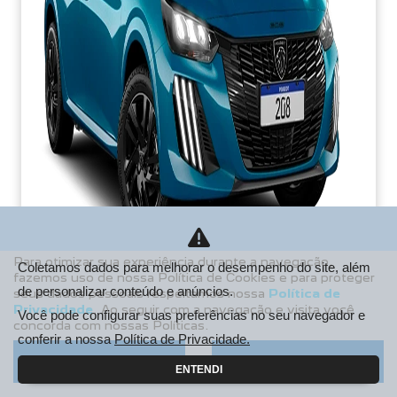
Para otimizar sua experiência durante a navegação,
Coletamos dados para melhorar o desempenho do site, além
fazemos uso de nossa Política de Cookies e para proteger
de personalizar conteúdo e anúncios.
seus dados pessoais respeitamos nossa
Política de
PCD
Privacidade
. Ao seguir com a navegação e visita você
Você pode configurar suas preferências no seu navegador e
concorda com nossas Políticas.
De: R$ 106.990,00
conferir a nossa
Política de Privacidade.
R$ 85.213,38
Aceitar
Recusar
ENTENDI