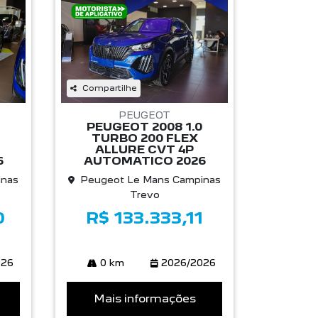
Compartilhe
PEUGEOT
PEUGEOT 2008 1.0
TURBO 200 FLEX
ALLURE CVT 4P
6
AUTOMATICO 2026
inas
Peugeot Le Mans Campinas
Trevo
0
R$ 133.333,11
026
0 km
2026/2026
Mais informações