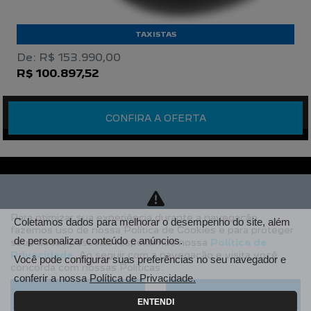
TAXISTAS
De: R$ 153.990,00
R$ 100.897,52
CONFIRA A OFERTA
Para otimizar sua experiência durante a navegação,
Coletamos dados para melhorar o desempenho do site, além
fazemos uso de nossa Política de Cookies e para proteger
de personalizar conteúdo e anúncios.
seus dados pessoais respeitamos nossa
Política de
Privacidade
. Ao seguir com a navegação e visita você
Você pode configurar suas preferências no seu navegador e
concorda com nossas Políticas.
conferir a nossa
Política de Privacidade.
Aceitar
Recusar
ENTENDI