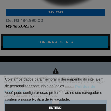
TAXISTAS
De: R$ 184.990,00
R$ 126.645,67
CONFIRA A OFERTA
Para otimizar sua experiência durante a navegação,
Coletamos dados para melhorar o desempenho do site, além
fazemos uso de nossa Política de Cookies e para proteger
de personalizar conteúdo e anúncios.
seus dados pessoais respeitamos nossa
Política de
Privacidade
. Ao seguir com a navegação e visita você
Você pode configurar suas preferências no seu navegador e
concorda com nossas Políticas.
conferir a nossa
Política de Privacidade.
Aceitar
Recusar
ENTENDI