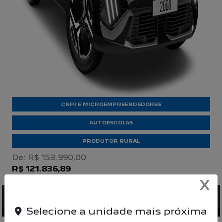
CNPJ E MICROEMPREENDEDORES
AUTOESCOLAS
PRODUTOR RURAL
De: R$ 153.990,00
R$ 121.836,89
X
CONFIRA A OFERTA
Selecione a unidade mais próxima