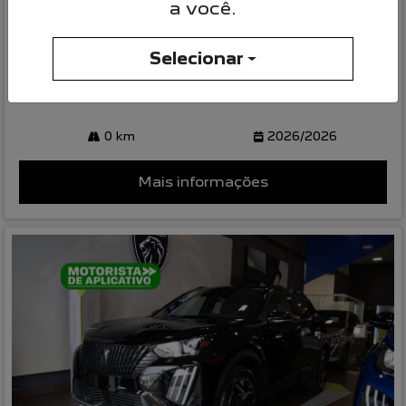
a você.
PEUGEOT 2008 1.0 TURBO 200 FLEX ACTIVE
CVT 4P AUTOMATICO 2026
Peugeot Le Mans Osasco
Selecionar
R$ 124.990,00
0 km
2026/2026
Mais informações