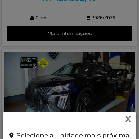
0 km
2026/2026
Mais informações
X
Compartilhe
Selecione a unidade mais próxima