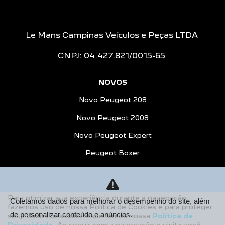
Le Mans Campinas Veículos e Peças LTDA
CNPJ: 04.427.821/0015-65
NOVOS
Novo Peugeot 208
Novo Peugeot 2008
Novo Peugeot Expert
Peugeot Boxer
Peugeot Partner Rapid
ESTOQUE
Para otimizar sua experiência durante a navegação,
Coletamos dados para melhorar o desempenho do site, além
Estoque Novos
fazemos uso de nossa Política de Cookies e para proteger
de personalizar conteúdo e anúncios.
seus dados pessoais respeitamos nossa
Política de
Seminovos