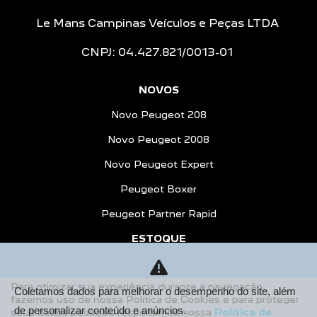
Le Mans Campinas Veículos e Peças LTDA
CNPJ: 04.427.821/0013-01
NOVOS
Novo Peugeot 208
Novo Peugeot 2008
Novo Peugeot Expert
Peugeot Boxer
Peugeot Partner Rapid
ESTOQUE
Estoque Novos
Para otimizar sua experiência durante a navegação,
Seminovos
Coletamos dados para melhorar o desempenho do site, além
fazemos uso de nossa Política de Cookies e para proteger
de personalizar conteúdo e anúncios.
seus dados pessoais respeitamos nossa
Política de
OFERTAS